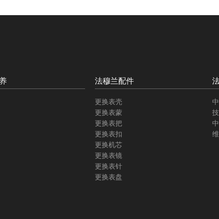
养
法穆兰配件
更换表壳
中
更换表蒙
技
更换表把
中
更换表扣
维
更换机芯
更换表镜
更换表针
更换表盘