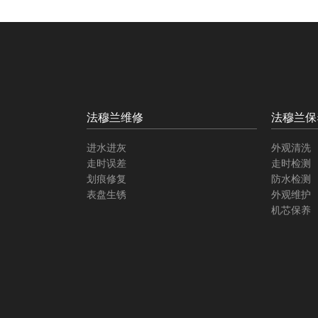
法穆兰维修
法穆兰保
进水进灰
外观清洗
走时误差
走时检测
划痕修复
防水检测
表盘生锈
外观维护
机芯保养