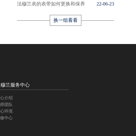
法穆兰表的表带如何更换和保养
22-06-23
换一组看看
法穆兰服务中心
心介绍
师团队
心环境
修中心