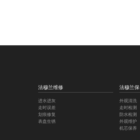
法穆兰维修
法穆兰保
进水进灰
外观清洗
走时误差
走时检测
划痕修复
防水检测
表盘生锈
外观维护
机芯保养