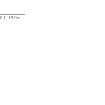
共
1
页
1
条记录