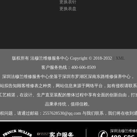
更换表针
更换表盘
版权所有 法穆兰维修服务中心 Copyright © 2018-2032
| XML
客户服务热线：400-606-8509
深圳法穆兰维修服务中心坐落于深圳市罗湖区深南东路维修保养中心，
站拟告知顾客维修表之种类，网站信息来源于网络平台，如有侵权请联系
历史悠久，工艺精湛，在设计、生产直至装配的整体过程中享有全面的创新自
品秉承传统，值得信赖。
邮箱：2557628530@qq.com 与我们联系，我们将在收到通知后立即依
深圳法穆兰维修

客户服务