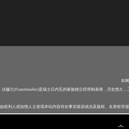
本网
法穆兰(Franckmuller)是瑞士日内瓦的家族独立经营制表商，
如权利人或知情人士发现本站内容存在事实错误或涉及版权、名誉权等侵权问题，请通过