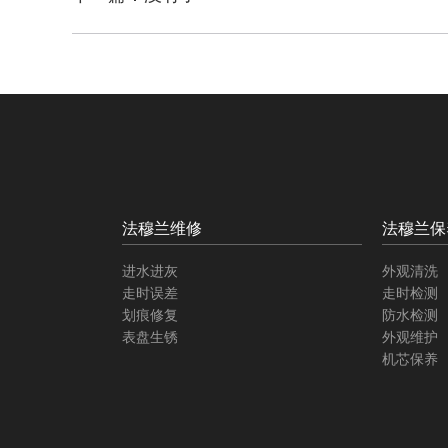
法穆兰维修
法穆兰保
进水进灰
外观清洗
走时误差
走时检测
划痕修复
防水检测
表盘生锈
外观维护
机芯保养