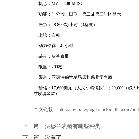
机芯：MVD2800-MBSC
功能：时分秒、日期、第二及第三时区显示
振频：28,800次/小时（4赫兹）
上弦：自动
动力储存：42小时
链带：皮革表带
限量：700枚
渠道：亚洲法穆兰精品店和保养零售商
价格：17,600美元（大尺寸精钢款）；20,000（超大
寸玫瑰金款）
本文链接：http://shvip.beijing-franckmuller.com/bdfl
上一篇：
法穆兰表镜有哪些种类
下一篇：没有了