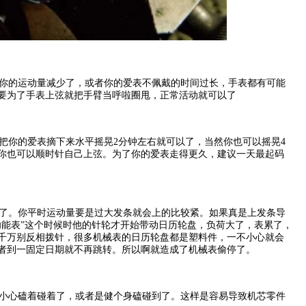
你的运动量减少了，或者你的爱表不佩戴的时间过长，手表都有可能
要为了手表上弦就把手臂当呼啦圈甩，正常活动就可以了
你的爱表摘下来水平摇晃2分钟左右就可以了，当然你也可以摇晃4
你也可以顺时针自己上弦。为了你的爱表走得更久，建议一天最起码
了。你平时运动量要是过大发条就会上的比较紧。如果真是上发条导
功能表”这个时候时他的针轮才开始带动日历轮盘，负荷大了，表累了，
千万别反相拨针，很多机械表的日历轮盘都是塑料件，一不小心就会
者到一固定日期就不再跳转。所以啊就造成了机械表偷停了。
小心磕着碰着了，或者是健个身磕碰到了。这样是容易导致机芯零件