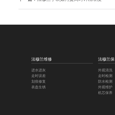
法穆兰维修
法穆兰保
进水进灰
外观清洗
走时误差
走时检测
划痕修复
防水检测
表盘生锈
外观维护
机芯保养