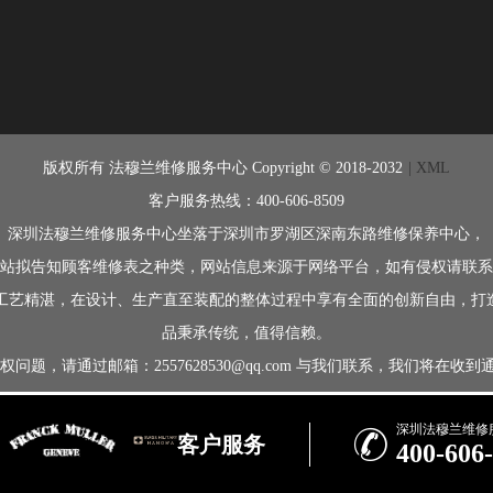
版权所有 法穆兰维修服务中心 Copyright © 2018-2032
| XML
客户服务热线：400-606-8509
深圳法穆兰维修服务中心坐落于深圳市罗湖区深南东路维修保养中心，
站拟告知顾客维修表之种类，网站信息来源于网络平台，如有侵权请联系
历史悠久，工艺精湛，在设计、生产直至装配的整体过程中享有全面的创新自
品秉承传统，值得信赖。
邮箱：2557628530@qq.com 与我们联系，我们将在收到通知后立即依
深圳法穆兰维修

客户服务
400-606