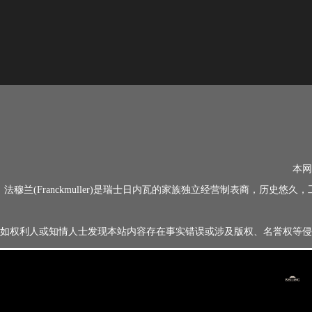
本网
法穆兰(Franckmuller)是瑞士日内瓦的家族独立经营制表商，
如权利人或知情人士发现本站内容存在事实错误或涉及版权、名誉权等侵权问题，请通过