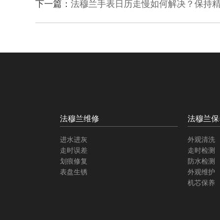
下一篇：
法穆兰手表日历走慢如何解决？保持
法穆兰维修
法穆兰保
进水进灰
外观清洗
走时误差
走时检测
划痕修复
防水检测
表盘生锈
外观维护
机芯保养