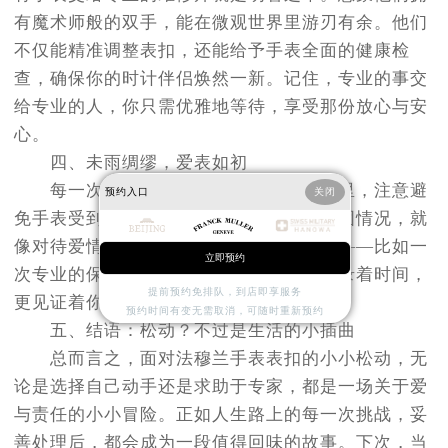
有魔术师般的双手，能在微观世界里游刃有余。他们
不仅能精准调整表扣，还能给予手表全面的健康检
查，确保你的时计伴侣焕然一新。记住，专业的事交
给专业的人，你只需优雅地等待，享受那份放心与安
心。
四、未雨绸缪，爱表如初
每一次解决，都是预防的开始。平日里，注意避
预约入口
关闭
免手表受到剧烈撞击，定期检查表扣的紧固情况，就
像对待爱情一样，时不时给它一些小惊喜——比如一
立即预约
次专业的保养。这样，你的法穆兰不仅记录着时间，
提前预约免排队，到店即享服务
更见证着你对生活的细腻呵护。
预约时间有变无需取消，可随时重新预约
五、结语：松动？不过是生活的小插曲
总而言之，面对法穆兰手表表扣的小小松动，无
论是选择自己动手还是求助于专家，都是一场关于爱
与责任的小小冒险。正如人生路上的每一次挑战，妥
善处理后，都会成为一段值得回味的故事。下次，当