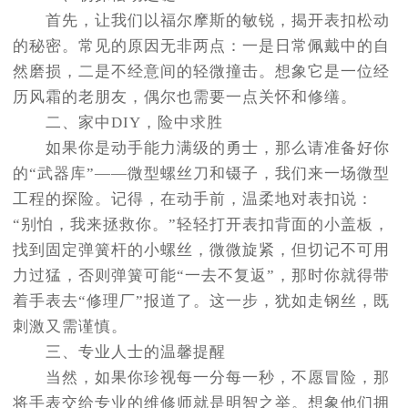
首先，让我们以福尔摩斯的敏锐，揭开表扣松动
的秘密。常见的原因无非两点：一是日常佩戴中的自
然磨损，二是不经意间的轻微撞击。想象它是一位经
历风霜的老朋友，偶尔也需要一点关怀和修缮。
二、家中DIY，险中求胜
如果你是动手能力满级的勇士，那么请准备好你
的“武器库”——微型螺丝刀和镊子，我们来一场微型
工程的探险。记得，在动手前，温柔地对表扣说：
“别怕，我来拯救你。”轻轻打开表扣背面的小盖板，
找到固定弹簧杆的小螺丝，微微旋紧，但切记不可用
力过猛，否则弹簧可能“一去不复返”，那时你就得带
着手表去“修理厂”报道了。这一步，犹如走钢丝，既
刺激又需谨慎。
三、专业人士的温馨提醒
当然，如果你珍视每一分每一秒，不愿冒险，那
将手表交给专业的维修师就是明智之举。想象他们拥