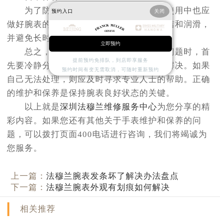
为了防止类似问题再次发生，在日常使用中也应
预约入口
关闭
做好腕表的保养工作。定期为腕表进行清洁和润滑，
并避免长时间暴露在极端环境下使用。
立即预约
总之，面对法穆兰腕表发条上不紧的问题时，首
提前预约免排队，到店即享服务
先要冷静分析原因，并采取相应措施尝试解决。如果
预约时间有变无需取消，可随时重新预约
自己无法处理，则应及时寻求专业人士的帮助。正确
的维护和保养是保持腕表良好状态的关键。
以上就是
深圳法穆兰维修服务中心
为您分享的精
彩内容。如果您还有其他关于手表维护和保养的问
题，可以拨打页面400电话进行咨询，我们将竭诚为
您服务。
上一篇：
法穆兰腕表发条坏了解决办法盘点
下一篇：
法穆兰腕表外观有划痕如何解决
相关推荐