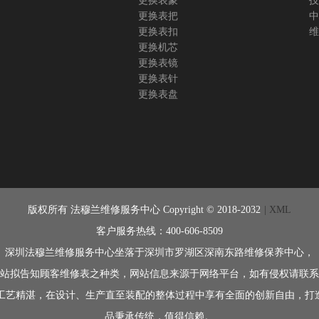
更换表蒙
技
更换表把
中
更换表扣
维
更换机芯
更换表镜
更换表针
更换表盘
版权所有 法穆兰维修服务中心 Copyright © 2018-2032
| XML
客户服务热线：400-606-8509
深圳法穆兰维修服务中心坐落于深圳市罗湖区深南东路维修保养中心，
站拟告知顾客维修表之种类，网站信息来源于网络平台，如有侵权请联系
历史悠久，工艺精湛，在设计、生产直至装配的整体过程中享有全面的创新自
品秉承传统，值得信赖。