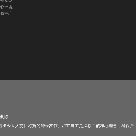
师团队
心环境
修中心
删除
由，打造出令世人交口称赞的钟表杰作。独立自主是法穆兰的核心理念，确保产