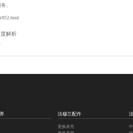
服务。
/852.html
深度解析
析
养
法穆兰配件
更换表壳
中