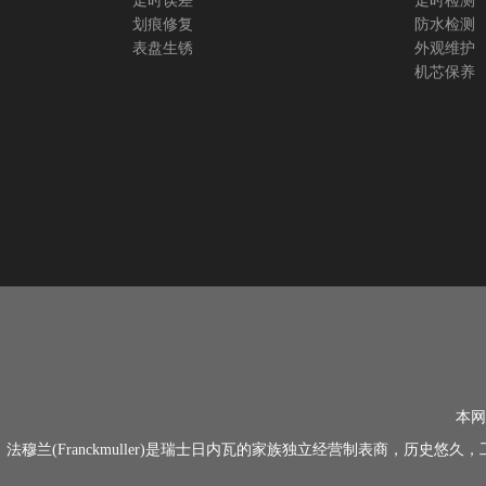
走时误差
走时检测
划痕修复
防水检测
表盘生锈
外观维护
机芯保养
本网
法穆兰(Franckmuller)是瑞士日内瓦的家族独立经营制表商，