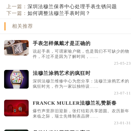
上一篇：
深圳法穆兰保养中心处理手表生锈问题
下一篇：
如何调整法穆兰手表时间？
相关推荐
手表怎样佩戴才是正确的
说起手表，可谓家喻户晓，也是我们不可缺少的物
件，不过不是因为了解时间，......
25-05-23
法穆兰涂鸦艺术的疯狂时
深圳法穆兰维修中心为您分享：法穆兰涂鸦艺术的
疯狂时光，作为一家以独特设......
23-07-11
FRANCK MULLER法穆兰礼赞新春
爆竹声里辞旧迎新，张灯结彩共享团圆。农历新年
来临之际，瑞士先锋制表品牌......
23-01-31